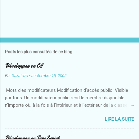
Posts les plus consultés de ce blog
Développer en C#
Par
Sakatozo
-
septembre 15, 2005
Mots clés modificateurs Modification d’accès public Visible
par tous. Un modificateur public rend le membre disponible
n'importe où, à la fois à l'intérieur et à l'extérieur de la classe.
protected Visible uniquement à partir des classes dérivées. Un
LIRE LA SUITE
modificateur protected indique que l'accès est limité à
l'intérieur de la classe conteneur ou des classent qui en
dérivent. private Visible uniquement à l'intérieur de la classe
Développer en TypeScript