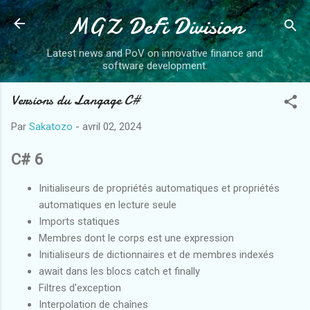
MGZ DeFi Division
Accéder au contenu principal
Latest news and PoV on innovative finance and
software development.
Versions du Langage C#
Par
Sakatozo
-
avril 02, 2024
C# 6
Initialiseurs de propriétés automatiques et propriétés
automatiques en lecture seule
Imports statiques
Membres dont le corps est une expression
Initialiseurs de dictionnaires et de membres indexés
await dans les blocs catch et finally
Filtres d'exception
Interpolation de chaînes