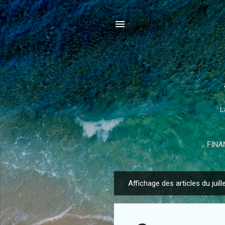
L
FINA
Affichage des articles du juill
A
r
t