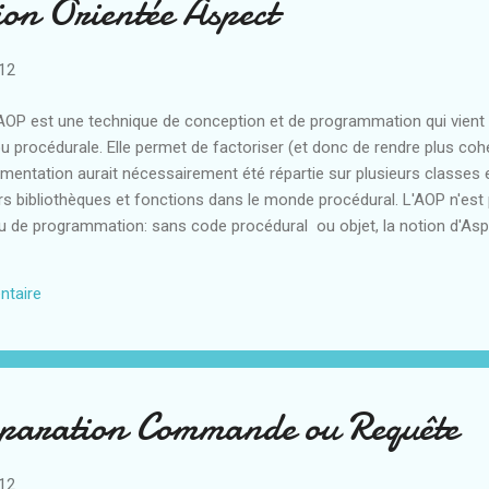
n Orientée Aspect
012
 L'AOP est une technique de conception et de programmation qui vie
u procédurale. Elle permet de factoriser (et donc de rendre plus co
lémentation aurait nécessairement été répartie sur plusieurs classe
rs bibliothèques et fonctions dans le monde procédural. L'AOP n'est
de programmation: sans code procédural ou objet, la notion d'Asp
ait dire que les programmations Orientée Objet ou procédurale ne 
 ou à bien séparer certaines responsabilités des éléments logiciels. 
ntaire
se) : Ensemble de classes qui constituent une application ou une bi
paration Commande ou Requête
012