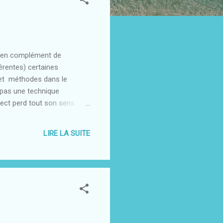
nt en complément de
hérentes) certaines
s et méthodes dans le
 pas une technique
ect perd tout son sens.
sont pas complètes puisque
Glossaire • Code cible (ou
LIRE LA SUITE
bliothèque. Ces classes