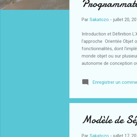
Programmatio
i
c
l
Par
Sakatozo
-
juillet 20, 2
e
s
Introduction et Définition
l'approche Orientée Objet o
fonctionnalités, dont l'imp
monde objet ou sur plusieu
autonome de conception ou 
Mais inversement, on pourr
inaptes à mettre en facteur
Enregistrer un comme
socle ou encore code de ba
n'ont pas connaiss...
Modèle de Sé
Par
Sakatozo
-
juillet 17, 2