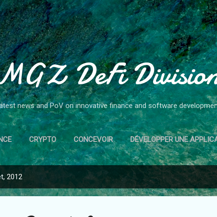
Accéder au contenu principal
MGZ DeFi Divisio
atest news and PoV on innovative finance and software developmen
NCE
CRYPTO
CONCEVOIR
DÉVELOPPER UNE APPLIC
et, 2012