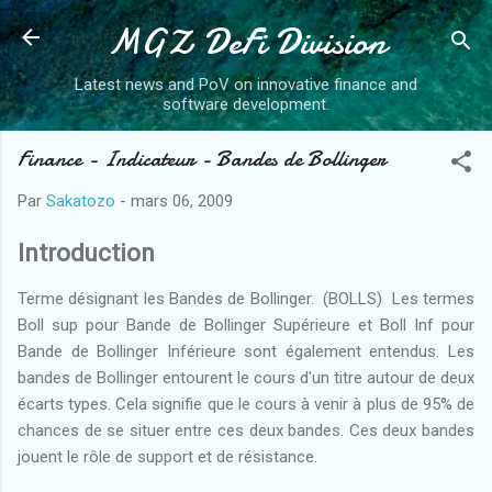
MGZ DeFi Division
Accéder au contenu principal
Latest news and PoV on innovative finance and
software development.
Finance - Indicateur - Bandes de Bollinger
Par
Sakatozo
-
mars 06, 2009
Introduction
Terme désignant les Bandes de Bollinger. (BOLLS) Les termes
Boll sup pour Bande de Bollinger Supérieure et Boll Inf pour
Bande de Bollinger Inférieure sont également entendus. Les
bandes de Bollinger entourent le cours d'un titre autour de deux
écarts types. Cela signifie que le cours à venir à plus de 95% de
chances de se situer entre ces deux bandes. Ces deux bandes
jouent le rôle de support et de résistance.