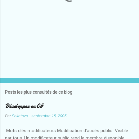
i
r
e
s
Posts les plus consultés de ce blog
Développer en C#
Par
Sakatozo
-
septembre 15, 2005
Mots clés modificateurs Modification d’accès public Visible
par tous. Un modificateur public rend le membre disponible