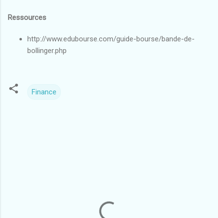
Ressources
http://www.edubourse.com/guide-bourse/bande-de-
bollinger.php
Finance
C
o
m
m
e
n
t
a