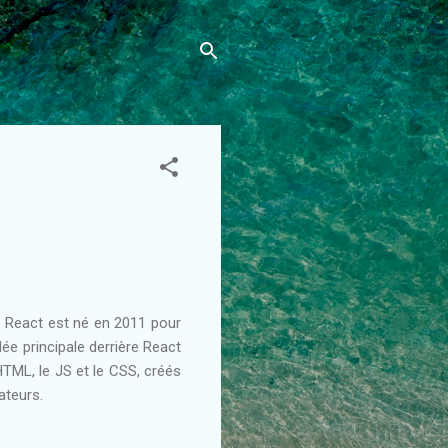
. React est né en 2011 pour
ée principale derrière React
HTML, le JS et le CSS, créés
ateurs.