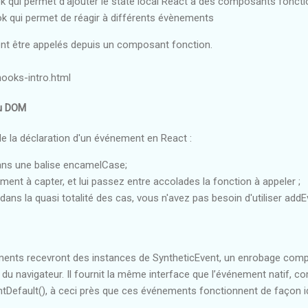
 qui permet d’ajouter le state local React à des composants foncti
k qui permet de réagir à différents évènements
nt être appelés depuis un composant fonction.
hooks-intro.html
du DOM
e la déclaration d'un événement en React :
dans une balise encamelCase;
ment à capter, et lui passez entre accolades la fonction à appeler ;
dans la quasi totalité des cas, vous n'avez pas besoin d'utiliser addE
ents recevront des instances de SyntheticEvent, un enrobage compa
 du navigateur. Il fournit la même interface que l’événement natif
tDefault(), à ceci près que ces événements fonctionnent de façon i