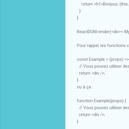
return <h1>Bonjour, {this
}
}
ReactDOM.render(<div>< My
Pour rappel, les fonctions
const Example = (props) =>
// Vous pouvez utiliser des
return <div />;
}
ou à ça :
function Example(props) {
// Vous pouvez utiliser des
return <div />;
}