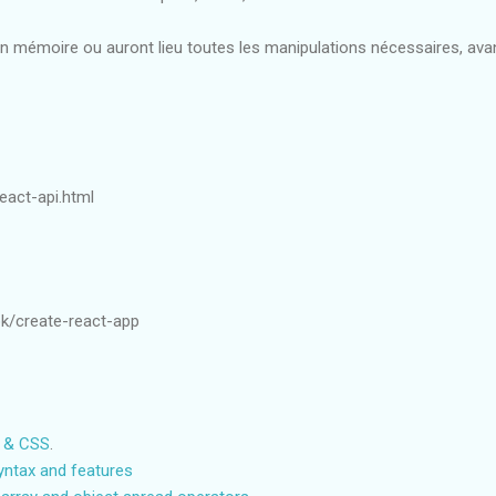
n mémoire ou auront lieu toutes les manipulations nécessaires, ava
react-api.html
ok/create-react-app
 & CSS
.
yntax and features