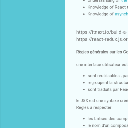
Understanding of
the
Knowledge of React 
Knowledge of
asynch
https://itnext.io/build
https://react-redux.js.o
Règles générales sur les 
une interface utilisateur e
sont réutilisables ; p
regroupent la structu
sont traduits par Rea
le JSX est une syntaxe créé
Règles à respecter :
les balises des comp
le nom d'un composa