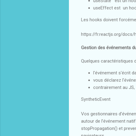
useState est un hook
useEffect est un hoo
Les hooks doivent forcéme
https://fr.reactjs.org/docs/
Gestion des événements 
Quelques caractéristiques d
l'événement s'écrit 
vous déclarez l'événe
contrairement au JS, 
SyntheticEvent
Vos gestionnaires d’événem
autour de l’événement natif
stopPropagation() et preven
navigateurs.