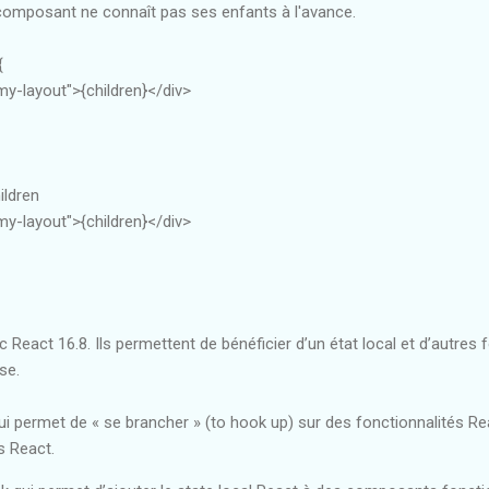
n composant ne connaît pas ses enfants à l'avance.
{
-layout">{children}</div>
ildren
-layout">{children}</div>
 React 16.8. Ils permettent de bénéficier d’un état local et d’autres 
se.
i permet de « se brancher » (to hook up) sur des fonctionnalités Reac
s React.