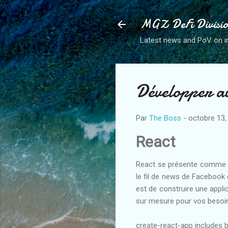
MGZ DeFi Divisi
Latest news and PoV on i
Développer a
Par
The Boss
-
octobre 13,
React
React se présente comme "u
le fil de news de Facebook 
est de construire une appli
sur mesure pour vos besoins
create-react-app includes b