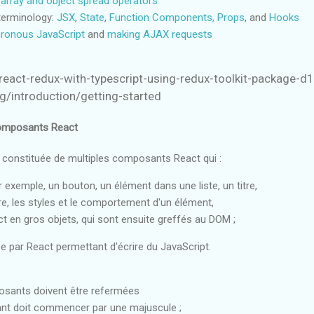
 array and object spread operators
terminology:
JSX
,
State
,
Function Components, Props
, and
Hooks
ronous JavaScript
and
making AJAX requests
-a-react-redux-with-typescript-using-redux-toolkit-package
rg/introduction/getting-started
Composants React
st constituée de multiples composants React qui :
ar exemple, un bouton, un élément dans une liste, un titre,
re, les styles et le comportement d'un élément,
ct en gros objets, qui sont ensuite greffés au DOM ;
e par React permettant d'écrire du JavaScript.
osants doivent être refermées
nt doit commencer par une majuscule ;