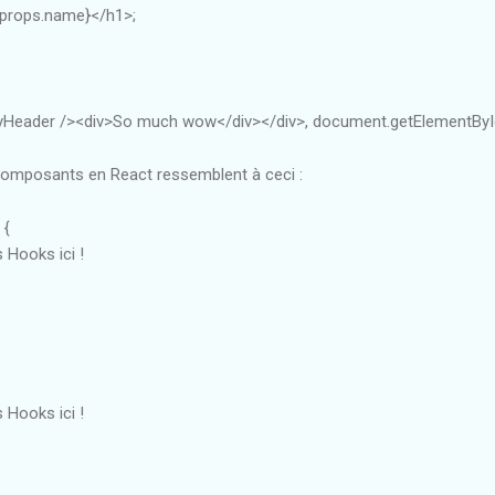
.props.name}</h1>;
Header /><div>So much wow</div></div>, document.getElementById(
 composants en React ressemblent à ceci :
 {
 Hooks ici !
 Hooks ici !