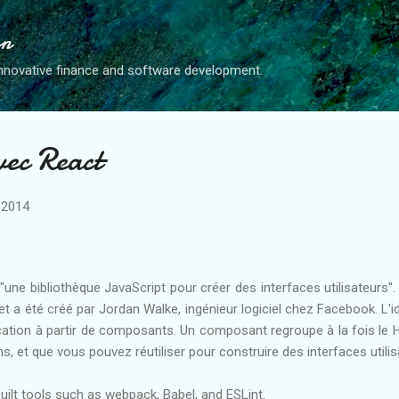
Accéder au contenu principal
on
nnovative finance and software development.
vec React
 2014
ne bibliothèque JavaScript pour créer des interfaces utilisateurs"
et a été créé par Jordan Walke, ingénieur logiciel chez Facebook. L'id
cation à partir de composants. Un composant regroupe à la fois le 
, et que vous pouvez réutiliser pour construire des interfaces utilis
uilt tools such as webpack, Babel, and ESLint.