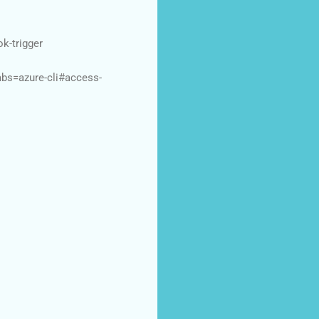
k-trigger
abs=azure-cli#access-