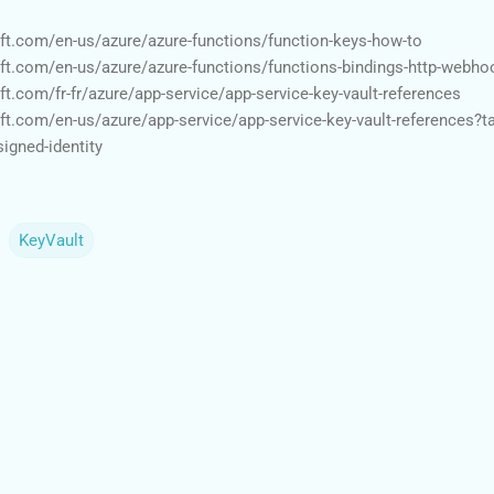
oft.com/en-us/azure/azure-functions/function-keys-how-to
oft.com/en-us/azure/azure-functions/functions-bindings-http-webhoo
ft.com/fr-fr/azure/app-service/app-service-key-vault-references
oft.com/en-us/azure/app-service/app-service-key-vault-references?t
signed-identity
KeyVault