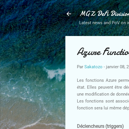
MGZ DeFi Divisio
Latest news and PoV on i
Azure Functio
Par
Sakatozo
-
janvier 08, 
Les fonctions Azure permet
état. Elles peuvent être d
une modification de donné
Les fonctions sont associ
fonction sera lui même dé
Déclencheurs (triggers)