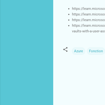
https://learn.micros
https://learn.micros
https://learn.microso
https://learn.micros
vaults-with-a-user-as
Azure
Fonction
C
o
m
m
e
n
t