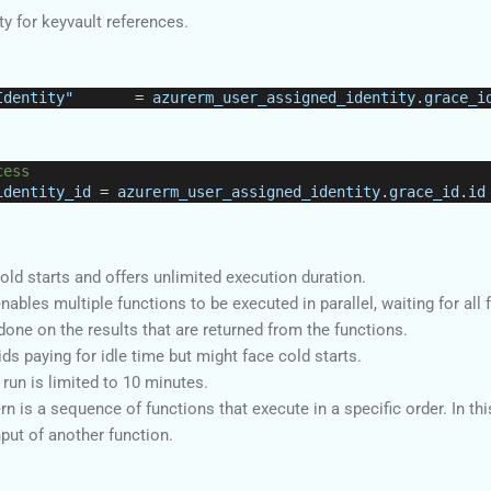
y for keyvault references.
Identity"
       = 
azurerm_user_assigned_identity
.
grace_i
cess 
identity_id
=
azurerm_user_assigned_identity
.
grace_id
.
id
ld starts and offers unlimited execution duration.
nables multiple functions to be executed in parallel, waiting for all f
one on the results that are returned from the functions.
s paying for idle time but might face cold starts.
run is limited to 10 minutes.
n is a sequence of functions that execute in a specific order. In thi
nput of another function.