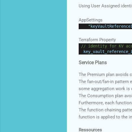
Using User Assigned identit
AppSettings
"keyVaultReference
Terraform Property
// identity for KV ac
key_vault_reference_
Service Plans
The Premium plan avoids co
The fan-out/fan-in pattern e
some aggregation work is d
The Consumption plan avoid
Furthermore, each function 
The function chaining patter
function is applied to the i
Ressources