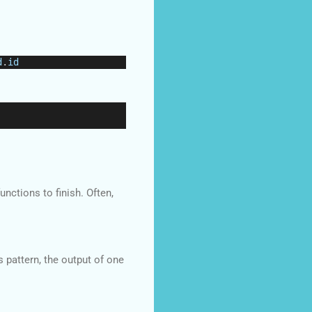
d
.
id
unctions to finish. Often,
s pattern, the output of one