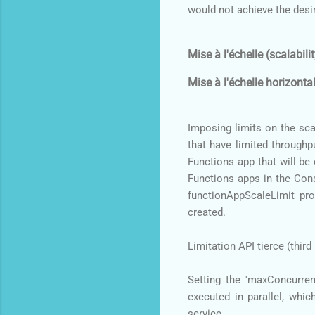
would not achieve the desir
Mise à l'échelle (scalabili
Mise à l'échelle horizonta
Imposing limits on the sc
that have limited throughp
Functions app that will be 
Functions apps in the Cons
functionAppScaleLimit pro
created.
Limitation API tierce (third 
Setting the 'maxConcurren
executed in parallel, whic
service.