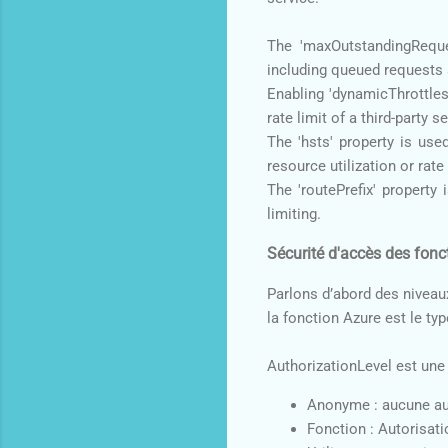
The 'maxOutstandingReques
including queued requests 
Enabling 'dynamicThrottle
rate limit of a third-party s
The 'hsts' property is us
resource utilization or rate
The 'routePrefix' property 
limiting.
Sécurité d'accès des fonc
Parlons d’abord des niveaux
la fonction Azure est le typ
AuthorizationLevel est une
Anonyme : aucune aut
Fonction : Autorisati