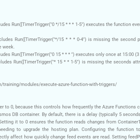
udes Run([TimerTrigger("0 */15 * * * 1-5") executes the function e
udes Run([TimerTrigger("*/15 * * * 0-4") is missing the second pa
he week.
des Run([TimerTrigger("0 15 * * * ") executes only once at 15:00 (3
des Run([TimerTrigger("* 15 * * 1-5") is missing the seconds attri
m/training/modules/execute-azure-function-with-triggers/
r to 0, because this controls how frequently the Azure Functions 
mos DB container. By default, there is a delay (typically 5 second
Setting it to 0 ensures the function reads changes from Container
needing to upgrade the hosting plan. Configuring the function 
tly affect how quickly change feed events are read. Setting feedPo