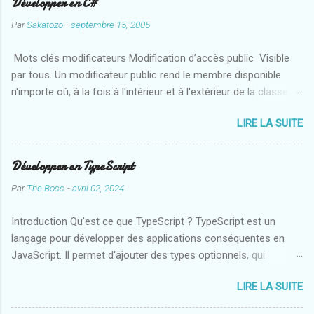
Développer en C#
Par
Sakatozo
-
septembre 15, 2005
Mots clés modificateurs Modification d’accès public Visible
par tous. Un modificateur public rend le membre disponible
n'importe où, à la fois à l'intérieur et à l'extérieur de la classe.
protected Visible uniquement à partir des classes dérivées. Un
LIRE LA SUITE
modificateur protected indique que l'accès est limité à
l'intérieur de la classe conteneur ou des classent qui en
dérivent. private Visible uniquement à l'intérieur de la classe
Développer en TypeScript
donnée. Un modificateur private signifie que l'accès est
Par
The Boss
-
avril 02, 2024
possible uniquement à partir de l'intérieur du type conteneur. En
C#, le modificateur d'accès par défaut est privé. internal Visible
Introduction Qu'est ce que TypeScript ? TypeScript est un
uniquement à l'intérieur du même assembly. : Un élément
langage pour développer des applications conséquentes en
internal est accessible uniquement à l'intérieur de l'assembly
JavaScript. Il permet d'ajouter des types optionnels, qui
courant. Un assembly, dans le .NET Framework équivaut
associés à des outils permet le développement d'applications
approximativement au fichier JAR de Java. Il correspond à un
LIRE LA SUITE
JavaScript importantes, pour n'importe quelle navigateur, hote
des blocs de construction à l'aide desquels les programmes
ou environnement d'exploitation. Le TypeScript est compilé en
sont construits. protected inter...