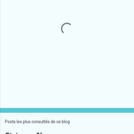
e
n
t
a
i
r
e
s
Posts les plus consultés de ce blog