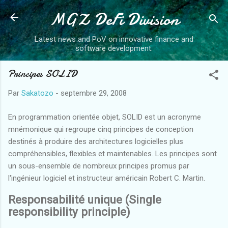
MGZ DeFi Division
Accéder au contenu principal
Latest news and PoV on innovative finance and
software development.
Principes SOLID
Par
Sakatozo
-
septembre 29, 2008
En programmation orientée objet, SOLID est un acronyme
mnémonique qui regroupe cinq principes de conception
destinés à produire des architectures logicielles plus
compréhensibles, flexibles et maintenables. Les principes sont
un sous-ensemble de nombreux principes promus par
l'ingénieur logiciel et instructeur américain Robert C. Martin.
Responsabilité unique (Single
responsibility principle)